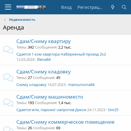
Вход
Регистрация
Недвижимость
Аренда
Сдам/Сниму квартиру
Темы
342
Сообщения
2,2 тыс.
Сдается 1 ком квартира Набережный проезд 2к2
12.03.2024
Elena84
Сдам/Сниму кладовку
Темы
27
Сообщения
45
Сниму кладовку
14.07.2023
mansurovna84
Сдам/Сниму машиноместо
Темы
193
Сообщения
1,4 тыс.
Сдается м/м, паркинг напротив Дикси
24.11.2023
Sim25
Сдам/Сниму коммерческое помещение
Темы
26
Сообщения
69