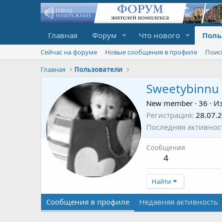
Главная
Форум
Что нового
Поль
Сейчас на форуме
Новые сообщения в профиле
Поис
Главная
Пользователи
Sweetybinnu
New member
·
36
·
И
Регистрация
28.07.
Последняя активнос
Сообщения
4
Найти
Сообщения в профиле
Недавняя активность