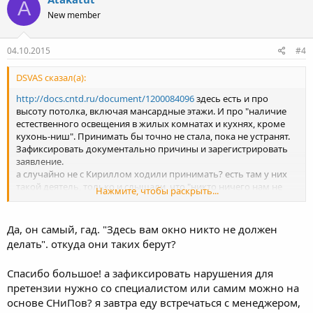
A
New member
04.10.2015
#4
DSVAS сказал(а):
http://docs.cntd.ru/document/1200084096
здесь есть и про
высоту потолка, включая мансардные этажи. И про "наличие
естественного освещения в жилых комнатах и кухнях, кроме
кухонь-ниш". Принимать бы точно не стала, пока не устранят.
Зафиксировать документально причины и зарегистрировать
заявление.
а случайно не с Кириллом ходили принимать? есть там у них
такой деятель, только и слышали, что "никто ничего нам не
Нажмите, чтобы раскрыть...
должен"!
Да, он самый, гад. "Здесь вам окно никто не должен
делать". откуда они таких берут?
Спасибо большое! а зафиксировать нарушения для
претензии нужно со специалистом или самим можно на
основе СНиПов? я завтра еду встречаться с менеджером,