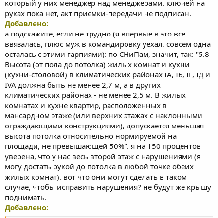
который у них менеджер над менеджерами. ключей на
руках пока нет, акт приемки-передачи не подписан.
Добавлено:
а подскажите, если не трудно (я впервые в это все
ввязалась, плюс муж в командировку уехал, совсем одна
осталась с этими гарпиями): по СНиПам, значит, так: "5.8
Высота (от пола до потолка) жилых комнат и кухни
(кухни-столовой) в климатических районах IA, IБ, IГ, IД и
IVA должна быть не менее 2,7 м, а в других
климатических районах - не менее 2,5 м. В жилых
комнатах и кухне квартир, расположенных в
мансардном этаже (или верхних этажах с наклонными
ограждающими конструкциями), допускается меньшая
высота потолка относительно нормируемой на
площади, не превышающей 50%". я на 150 процентов
уверена, что у нас весь второй этаж с нарушениями (я
могу достать рукой до потолка в любой точке обеих
жилых комнат). вот что они могут сделать в таком
случае, чтобы исправить нарушения? не будут же крышу
поднимать.
Добавлено: