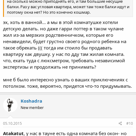
на сколько можно приподнять его, и там большие несущие
балки. Раз у вас угловая квартира, может там тоже балки идут и
поэтому окна нет? Но это конечно кошмар.
эх, хоть в ванной... а мы в этой комнатушке хотели
детскую делать. но даже гарри поттер в таком чулане
жил из-за мерзких родственничком, которые его
ненавидели, будет грустно своего родного ребенка на
такое обрекать ((( тогда им стоило бы продавать
квартиру как двушку. у нас по дду там жилая комната.
что, ехать туда с люксметром, требовать независимой
экспертизы и продолжать не принимать?
мне б было интересно узнать о ваших приключениях с
потолком. тоже, вероятно, придется что-то придумывать.
Koshadra
New member
05.10.2015
#10
Atakatut
, у нас в тауне есть одна комната без окон- но