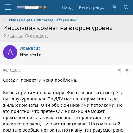
Вход
Регистрация
Информация о ЖК "Город набережных"
Инсоляция комнат на втором уровне
А
Д
Atakatut
04.10.2015
в
а
т
т
Atakatut
A
о
а
New member
р
н
т
а
е
ч
04.10.2015
#1
м
а
ы
л
Соседи, привет! У меня проблема.
а
Боюсь принимать квартиру. Вчера были на осмотре, у
нас двухуровневая. По ДДУ нас на втором этаже две
жилых комнаты. Они обе с оч низкими потолками, но
это понятно, что претензий никаких не может
предъявляться, так как в плане не прописаны ни
количество окон, ни высота потолков. Но в меньшей
комнате вообще нет окна. По плану не предусмотрено