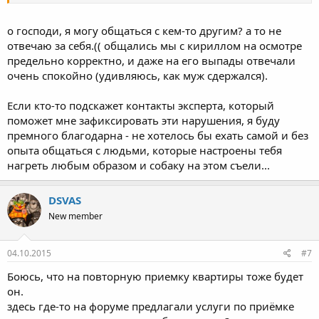
все вопросы касаемо квартиры решать придется с ним. Писала
заявление на относительно вентиляции, так вот пришел в
квартиру он, смотреть что и как. Пока он работает, то только
о господи, я могу общаться с кем-то другим? а то не
так...
отвечаю за себя.(( общались мы с кириллом на осмотре
предельно корректно, и даже на его выпады отвечали
очень спокойно (удивляюсь, как муж сдержался).
Если кто-то подскажет контакты эксперта, который
поможет мне зафиксировать эти нарушения, я буду
премного благодарна - не хотелось бы ехать самой и без
опыта общаться с людьми, которые настроены тебя
нагреть любым образом и собаку на этом съели...
DSVAS
New member
04.10.2015
#7
Боюсь, что на повторную приемку квартиры тоже будет
он.
здесь где-то на форуме предлагали услуги по приёмке