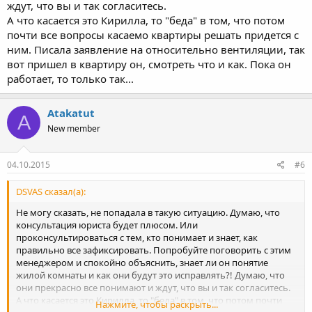
ждут, что вы и так согласитесь.
А что касается это Кирилла, то "беда" в том, что потом
почти все вопросы касаемо квартиры решать придется с
ним. Писала заявление на относительно вентиляции, так
вот пришел в квартиру он, смотреть что и как. Пока он
работает, то только так...
Atakatut
A
New member
04.10.2015
#6
DSVAS сказал(а):
Не могу сказать, не попадала в такую ситуацию. Думаю, что
консультация юриста будет плюсом. Или
проконсультироваться с тем, кто понимает и знает, как
правильно все зафиксировать. Попробуйте поговорить с этим
менеджером и спокойно объяснить, знает ли он понятие
жилой комнаты и как они будут это исправлять?! Думаю, что
они прекрасно все понимают и ждут, что вы и так согласитесь.
А что касается это Кирилла, то "беда" в том, что потом почти
Нажмите, чтобы раскрыть...