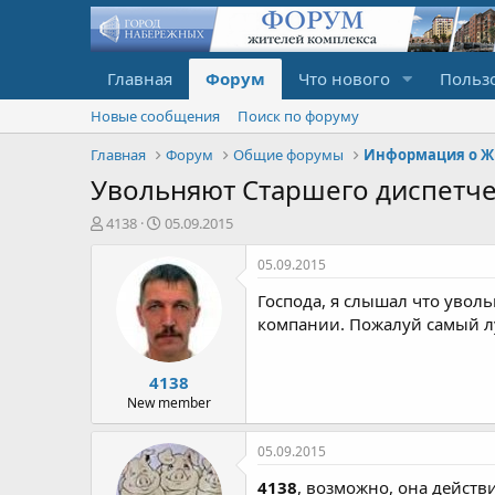
Главная
Форум
Что нового
Польз
Новые сообщения
Поиск по форуму
Главная
Форум
Общие форумы
Информация о Ж
Увольняют Старшего диспетч
А
Д
4138
05.09.2015
в
а
т
т
05.09.2015
о
а
Господа, я слышал что увол
р
н
т
а
компании. Пожалуй самый л
е
ч
м
а
4138
ы
л
а
New member
05.09.2015
4138
, возможно, она действ