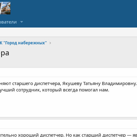
ователи
К "Город набережных"
ера
ьняют старшего диспетчера, Якушеву Татьяну Владимировн
учший сотрудник, который всегда помогал нам.
ительно хороший диспетчер. Но как старший диспетчер — явн