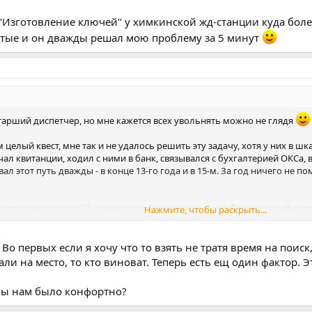
е "Изготовление ключей" у химкинской жд-станции куда бо
ятые и он дважды решал мою проблему за 5 минут
 старший диспетчер, но мне кажется всех увольнять можно не глядя
целый квест, мне так и не удалось решить эту задачу, хотя у них в ш
ал квитанции, ходил с ними в банк, связывался с бухгалтерией ОКСа, в
ал этот путь дважды - в конце 13-го года и в 15-м. За год ничего н
Изготовление ключей" у химкинской жд-станции куда более квалифици
Нажмите, чтобы раскрыть...
 проблему за 5 минут
Во первых если я хочу что то взять не тратя время на поиск
али на место, то кто виноват. Теперь есть ещ один фактор. 
 бы нам было конфортно?