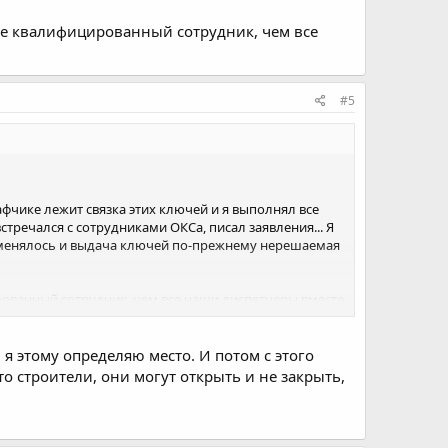
лее квалифицированный сотрудник, чем все
#5
кафчике лежит связка этих ключей и я выполнял все
стречался с сотрудниками ОКСа, писал заявления... Я
е поменялось и выдача ключей по-прежнему нерешаемая
рованный сотрудник, чем все наши диспетчеры вместе
, я этому определяю место. И потом с этого
Это строители, они могут открыть и не закрыть,