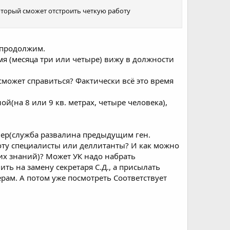
оторый сможет отстроить четкую работу
о продолжим.
емя (месяца три или четыре) вижу в должности
может справиться? Фактически всё это время
ной(на 8 или 9 кв. метрах, четыре человека),
чер(служба развалина предыдущим ген.
оту специалисты или деллитанты? И как можно
их знаний)? Может УК надо набрать
ть на замену секретаря С.Д., а присылать
рам. А потом уже посмотреть Соответствует