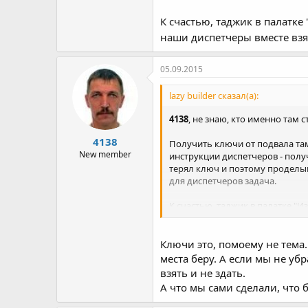
К счастью, таджик в палатк
наши диспетчеры вместе вз
05.09.2015
lazy builder сказал(а):
4138
, не знаю, кто именно там
4138
Получить ключи от подвала там 
New member
инструкции диспетчеров - получ
терял ключ и поэтому проделыв
для диспетчеров задача.
К счастью, таджик в палатке "
взятые и он дважды решал мою
Ключи это, помоему не тема. 
места беру. А если мы не убр
взять и не здать.
А что мы сами сделали, что