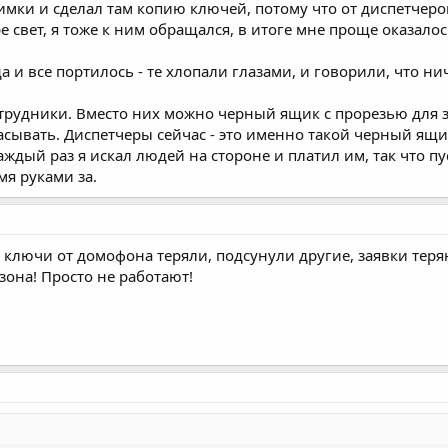
 химки и сделал там копию ключей, потому что от диспетче
ре свет, я тоже к ним обращался, в итоге мне проще оказал
а и все портилось - те хлопали глазами, и говорили, что н
трудники. Вместо них можно черный ящик с прорезью для з
сывать. Диспетчеры сейчас - это именно такой черный ящик
ждый раз я искал людей на стороне и платил им, так что п
мя руками за.
 ключи от домофона теряли, подсунули другие, заявки теря
зона! Просто не работают!