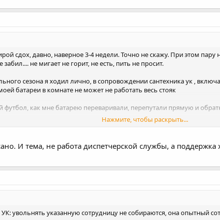
рой сдох, давно, наверное 3-4 недели. Точно не скажу. При этом пару 
е забил.... не мигает не горит, не есть, пить не просит.
ьного сезона я ходил лично, в сопровождении сантехника ук , включ
моей батареи в комнате не может не работать весь стояк
 футбол, как мне батарею переваривали, перепутали прямую и обратк
Нажмите, чтобы раскрыть...
, которым через год по заявкам перезванивают. ЧЕРЕЗ ГОД)))
уже и не припомню
ано. И тема, не работа диспетчерской службы, а поддержка 
я меня, это быстро вытаскивала из застрявшего лифта.
 УК: увольнять указанную сотрудницу не собираются, она опытный со