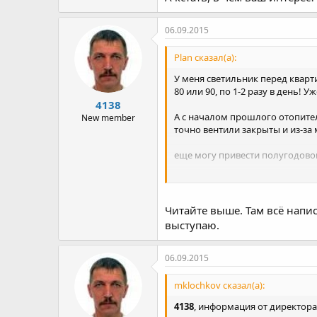
06.09.2015
Plan сказал(а):
У меня светильник перед кварти
80 или 90, по 1-2 разу в день! Уж
4138
А с началом прошлого отопител
New member
точно вентили закрыты и из-за 
еще могу привести полугодовой
жена подсказывает... есть люди
ну в общем и так далее, всего 
Читайте выше. Там всё напис
выступаю.
так что..... мне тоже все ровно.
единственное, что УК делала дл
06.09.2015
mklochkov сказал(а):
А кстать, в чем ваш интерес?
4138
, информация от директора