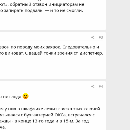
ают», обратный отзвон инициаторам не
о запирать подвалы — и то не смогли.
#3
тзвон по поводу моих заявок. Следовательно и
то виноват. С вашей точки зрения ст. диспетчер,
#4
о не глядя
отя у них в шкафчике лежит связка этих ключей
язывался с бухгалтерией ОКСа, встречался с
ды - в конце 13-го года и в 15-м. За год
ча.