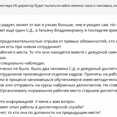
етчера УК директор будет пытаться найти именно такого человека, к
радует, может от вас я узнаю больше, чем я увидел сам. Н
тает ещё один С.Д., а Татьяну Владимировну я последнее вр
 продолжительностью отрыва от прямых обязанностей, кто с
ния есть при новом сотруднике?
 рабочего места. То что они находятся вместе с дежурной сме
ошо.
 специально наблюдал.
чески не было. было два человека С.Д. и дежурный диспет
отрудников производился отделом кадров. Приняты на раб
ли в процессе занимаешься обучением(не имея методическ
в или отправить на курсы набранных деллитантов. Не стави
 Организовать нормальное рабочее место старшим диспетче
ете информацией. У меня к вам вопрос.
еет опыт работы в диспетчерской службе?
и нет, то кто она по должности на предыдущем месте?