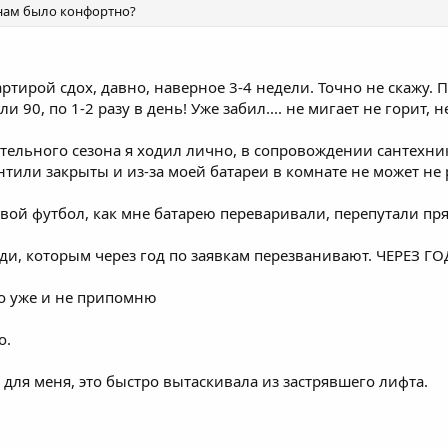
 нам было конфортно?
ртирой сдох, давно, наверное 3-4 недели. Точно не скажу. 
и 90, по 1-2 разу в день! Уже забил.... не мигает не горит, н
тельного сезона я ходил лично, в сопровождении сантехник
нтили закрыты и из-за моей батареи в комнате не может не 
вой футбол, как мне батарею переваривали, перепутали пря
юди, которым через год по заявкам перезванивают. ЧЕРЕЗ ГОД
го уже и не припомню
о.
 для меня, это быстро вытаскивала из застрявшего лифта.