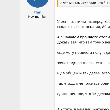
А что мы сами сделали, что бы
Plan
New member
У меня светильник перед ква
сколько заявок оставил, 80 ил
А с началом прошлого отопи
Доказывая, что там точно ве
еще могу привести полугодо
жена подсказывает... есть л
ну в общем и так далее, все
так что..... мне тоже все ровн
единственное, что УК делала
А кстать, в чем ваш интерес?