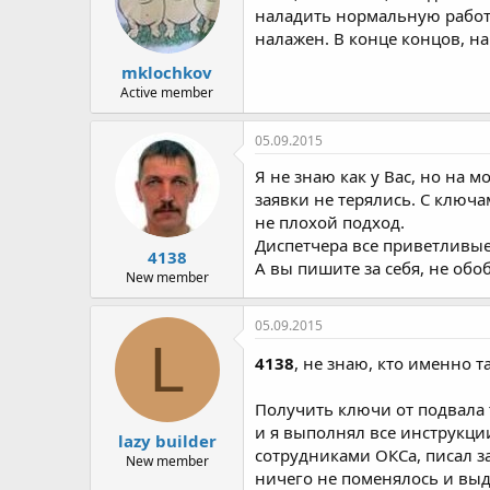
наладить нормальную работу
налажен. В конце концов, н
mklochkov
Active member
05.09.2015
Я не знаю как у Вас, но на 
заявки не терялись. С ключам
не плохой подход.
Диспетчера все приветливые 
4138
А вы пишите за себя, не обо
New member
05.09.2015
L
4138
, не знаю, кто именно 
Получить ключи от подвала т
и я выполнял все инструкции
lazy builder
сотрудниками ОКСа, писал за
New member
ничего не поменялось и выд