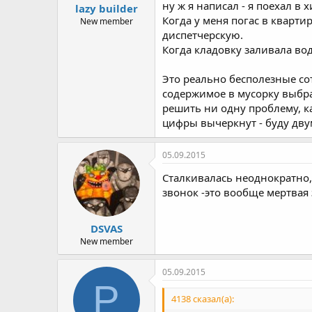
ну ж я написал - я поехал в
lazy builder
Когда у меня погас в кварти
New member
диспетчерскую.
Когда кладовку заливала вод
Это реально бесполезные со
содержимое в мусорку выбра
решить ни одну проблему, ка
цифры вычеркнут - буду дву
05.09.2015
Сталкивалась неоднократно,
звонок -это вообще мертвая 
DSVAS
New member
05.09.2015
P
4138 сказал(а):