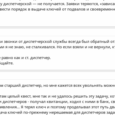
 диспетчерской — не получается. Заявки теряются, «завис
авести порядок в выдаче ключей от подвалов и своевременн
мои звонки от диспетчерской службы всегда был обратный о
и я не знаю, не сталкивался. Но если взяли и не вернули, к
равно как и ст. диспетчер.
бщайте.
там старший диспетчер, но мне кажется всех увольнять можн
ам целый квест, мне так и не удалось решить эту задачу, х
 диспетчеров - получал квитанции, ходил с ними в банк, св
явления... Я терял ключ и поэтому проделывал этот путь дваж
ача ключей по-прежнему нерешаемая для диспетчеров зада