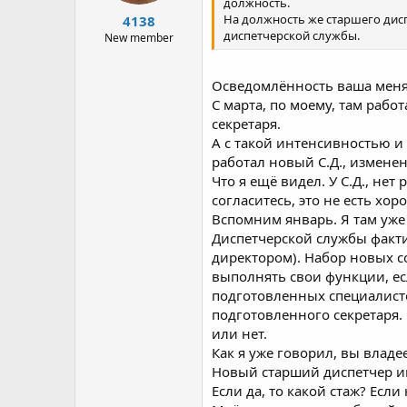
должность.
На должность же старшего дисп
4138
диспетчерской службы.
New member
Осведомлённость ваша меня 
С марта, по моему, там рабо
секретаря.
А с такой интенсивностью и
работал новый С.Д., измене
Что я ещё видел. У С.Д., нет
согласитесь, это не есть хор
Вспомним январь. Я там уже
Диспетчерской службы факти
директором). Набор новых с
выполнять свои функции, ес
подготовленных специалисто
подготовленного секретаря.
или нет.
Как я уже говорил, вы владе
Новый старший диспетчер им
Если да, то какой стаж? Есл