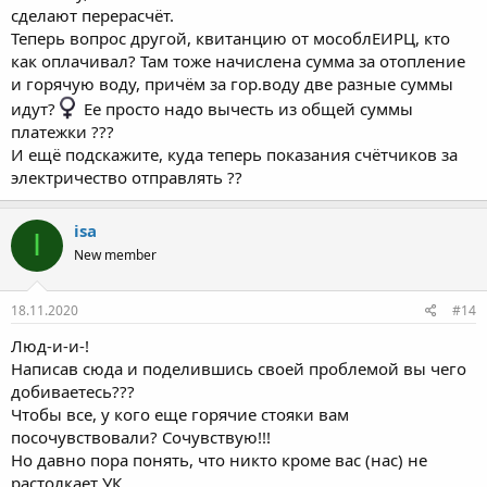
сделают перерасчёт.
Теперь вопрос другой, квитанцию от мособлЕИРЦ, кто
как оплачивал? Там тоже начислена сумма за отопление
и горячую воду, причём за гор.воду две разные суммы
идут?‍
Ее просто надо вычесть из общей суммы
платежки ???
И ещё подскажите, куда теперь показания счётчиков за
электричество отправлять ??
isa
I
New member
18.11.2020
#14
Люд-и-и-!
Написав сюда и поделившись своей проблемой вы чего
добиваетесь???
Чтобы все, у кого еще горячие стояки вам
посочувствовали? Сочувствую!!!
Но давно пора понять, что никто кроме вас (нас) не
растолкает УК.