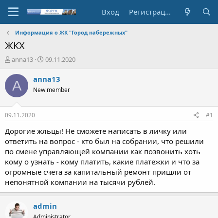
Вход
Регистрация
Информация о ЖК "Город набережных"
ЖКХ
А
Д
anna13
09.11.2020
в
а
т
т
anna13
A
о
а
New member
р
н
т
а
е
ч
09.11.2020
#1
м
а
ы
л
Дорогие жльцы! Не сможете написать в личку или
а
ответить на вопрос - кто был на собрании, что решили
по смене управляющей компании как позвонить хоть
кому о узнать - кому платить, какие платежки и что за
огромные счета за капитальный ремонт пришли от
непонятной компании на тысячи рублей.
admin
Administrator