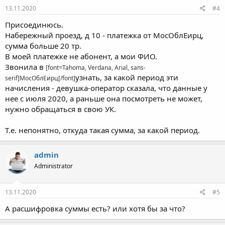
13.11.2020
#4
Присоединюсь.
Набережный проезд, д 10 - платежка от МосОблЕирц,
сумма больше 20 тр.
В моей платежке не абонент, а мои ФИО.
Звонила в
[font=Tahoma, Verdana, Arial, sans-
узнать, за какой период эти
serif]МосОблЕирц[/font]
начисления - девушка-оператор сказала, что данные у
нее с июля 2020, а раньше она посмотреть не может,
нужно обращаться в свою УК.
Т.е. непонятно, откуда такая сумма, за какой период.
admin
Administrator
13.11.2020
#5
А расшифровка суммы есть? или хотя бы за что?