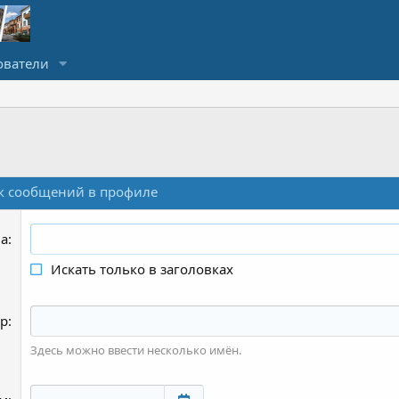
ователи
к сообщений в профиле
ва
Искать только в заголовках
ор
Здесь можно ввести несколько имён.