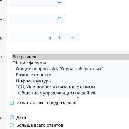
ем
ем
ов
ах
Искать также в подразделах
ки
Дата
Больше всего ответов