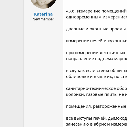
«3.6. Измерение помещений п
_Katerina_
одновременным измерением 
New member
дверные и оконные проемы и
измерение печей и кухонных
при измерении лестничных к
направление подъема марш
в случае, если стены обшит
облицовке и выше их, по ст
санитарно-техническое обо
колонки, газовые плиты не 
помещения, разгороженные п
все выступы печей, дымоход
занесению в абрис и измер