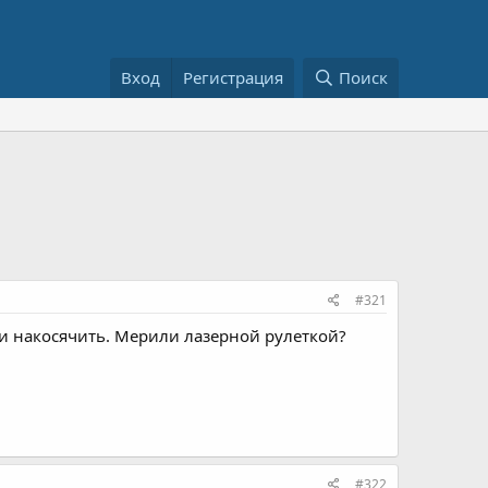
Вход
Регистрация
Поиск
#321
г и накосячить. Мерили лазерной рулеткой?
#322