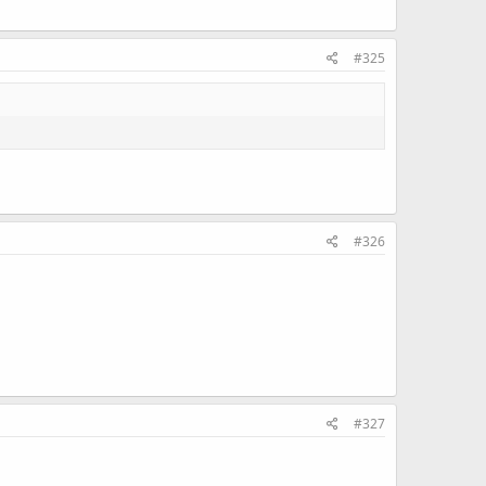
#325
#326
#327