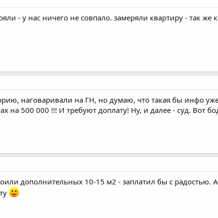
яли - у нас ничего не совпало. замеряли квартиру - так же 
орию, наговаривали на ГН, но думаю, что такая бы инфо уж
ах на 500 000 !!! И требуют доплату! Ну, и далее - суд. Вот
оили дополнительных 10-15 м2 - заплатил бы с радостью. А 
ату