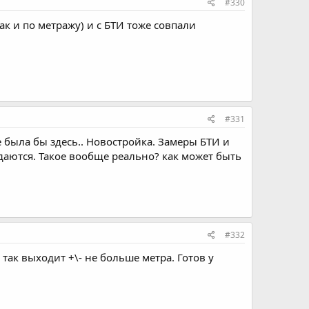
#330
как и по метражу) и с БТИ тоже совпали
#331
е была бы здесь.. Новостройка. Замеры БТИ и
 бодаются. Такое вообще реально? как может быть
#332
так выходит +\- не больше метра. Готов у