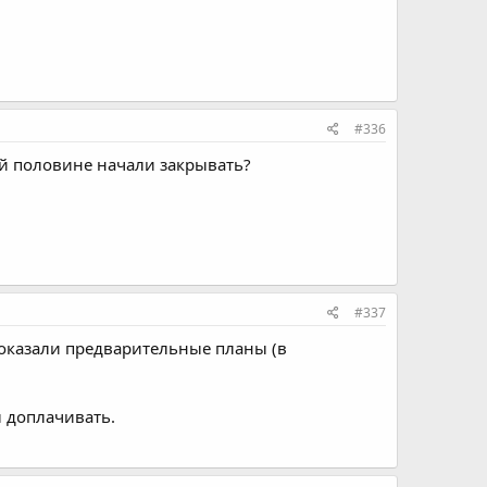
#336
й половине начали закрывать?
#337
показали предварительные планы (в
ы доплачивать.