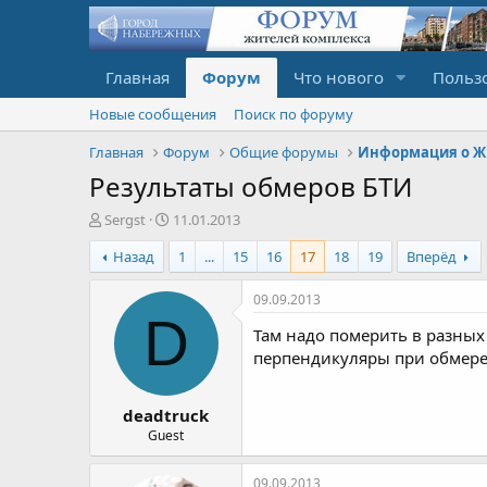
Главная
Форум
Что нового
Польз
Новые сообщения
Поиск по форуму
Главная
Форум
Общие форумы
Информация о Ж
Результаты обмеров БТИ
А
Д
Sergst
11.01.2013
в
а
Назад
1
...
15
16
17
18
19
Вперёд
т
т
о
а
р
н
09.09.2013
т
а
D
Там надо померить в разных 
е
ч
м
а
перпендикуляры при обмер
ы
л
а
deadtruck
Guest
09.09.2013