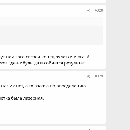
#328
тут немного свезли конец рулетки и ага. А
ет где-нибудь да и сойдется результат.
#329
нас их нет, а то задача по определению
летка была лазерная.