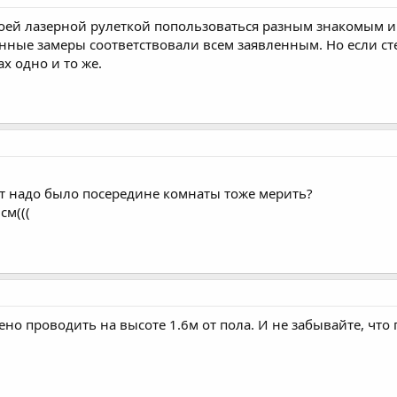
оей лазерной рулеткой попользоваться разным знакомым и
венные замеры соответствовали всем заявленным. Но если с
х одно и то же.
ет надо было посередине комнаты тоже мерить?
см(((
ено проводить на высоте 1.6м от пола. И не забывайте, ч