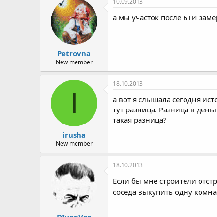
10.09.2013
а мы участок после БТИ замер
Petrovna
New member
18.10.2013
I
а вот я слышала сегодня ист
тут разница. Разница в деньг
такая разница?
irusha
New member
18.10.2013
Если бы мне строители отстр
соседа выкупить одну комн
DIvanVas