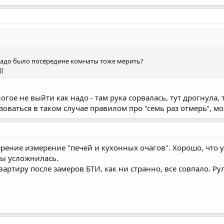
 надо было посередине комнаты тоже мерить?
((
гое не выйти как надо - там рука сорвалась, тут дрогнула, 
ваться в таком случае правилом про "семь раз отмерь", мож
ение измерение "печей и кухонных очагов". Хорошо, что у 
ы усложнилась.
артиру после замеров БТИ, как ни странно, все совпало. Ру