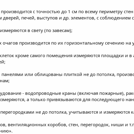
роизводится с точностью до 1 см по всему периметру стен на
дверей, печей, выступов и др. элементов, с соблюдением
змеряются в свету (по завесам);
 очагов производится по их горизонтальному сечению на 
леток кроме самого помещения измеряются площадки и в а
ей;
ы панелями или облицованы плиткой не до потолка, произ
енам;
рудование - водопроводные краны (включая пожарные), рак
измеряются, а только привязываются для последующего на
ерегородками не до потолка, учитываются и измеряются к
ов, вентиляционных коробов, стен, перегородок, ниши и т.
ению».