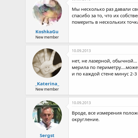
Мы несколько раз давали св
спасибо за то, что их собст
померить в нескольких точка
KoshkaGu
New member
10.09.2013
нет, не лазерной, обычной...
мерила по периметру....мож
и по каждой стене минус 2-3 
_Katerina_
New member
10.09.2013
Вроде, все измерения полож
округление.
Sergst