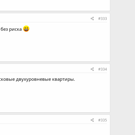
#333
 без риска
#334
рисковые двухуровневые квартиры.
#335