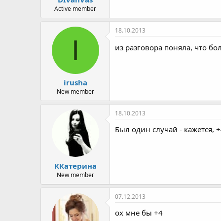
Active member
18.10.2013
I
из разговора поняла, что бол
irusha
New member
18.10.2013
Был один случай - кажется,
ККатерина
New member
07.12.2013
ох мне бы +4