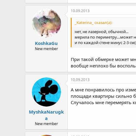
10.09.2013
_Katerina_ сказал(а):
нет, не лазерной, обычной...
мерила по периметру....может
и по каждой стене минус 2-3 см(
KoshkaGu
New member
При такой обмерке может мно
вообще неплохо бы воспользо
10.09.2013
А мне понравилось про измер
площади квартиры сильно б
Случалось мне перемерять кв
MyshkaNarugk
a
New member